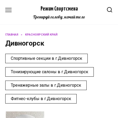
Перейти
Режим Спортсмена
к
содержанию
Тренируй голову, качай тело
ГЛАВНАЯ
»
КРАСНОЯРСКИЙ КРАЙ
Дивногорск
Спортивные секции в г.Дивногорск
Тонизирующие салоны в г.Дивногорск
Тренажерные залы в г.Дивногорск
Фитнес-клубы в г.Дивногорск