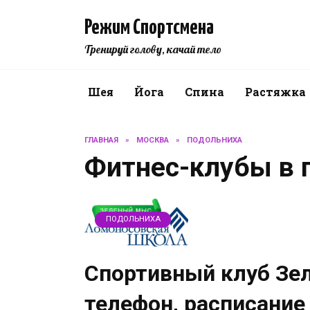
Перейти
к
Режим Спортсмена
содержанию
Тренируй голову, качай тело
Шея
Йога
Спина
Растяжка
ГЛАВНАЯ
»
МОСКВА
»
ПОДОЛЬНИХА
Фитнес-клубы в 
ПОДОЛЬНИХА
Спортивный клуб Зе
телефон, расписание