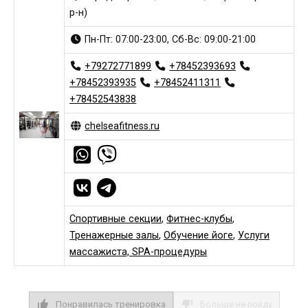
р-н)
Пн-Пт: 07:00-23:00, Сб-Вс: 09:00-21:00
+79272771899
+78452393693
+78452393935
+78452411311
+78452543838
chelseafitness.ru
Спортивные секции
,
Фитнес-клубы
,
Тренажерные залы
,
Обучение йоге
,
Услуги
массажиста, SPA-процедуры
Понравилась тренировка
Больше не пойду