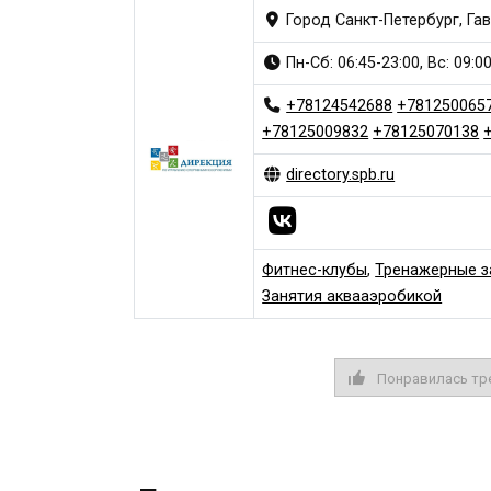
Город Санкт-Петербург, Гав
Пн-Сб: 06:45-23:00, Вс: 09:0
+78124542688
+781250065
+78125009832
+78125070138
directory.spb.ru
Фитнес-клубы
,
Тренажерные з
Занятия аквааэробикой
Понравилась тр