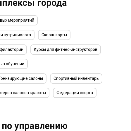
мплексы города
овых мероприятий
ги нутрициолога
Сквош-корты
офилактории
Курсы для фитнес-инструкторов
 в обучении
Тонизирующие салоны
Спортивный инвентарь
стеров салонов красоты
Федерации спорта
 по управлению