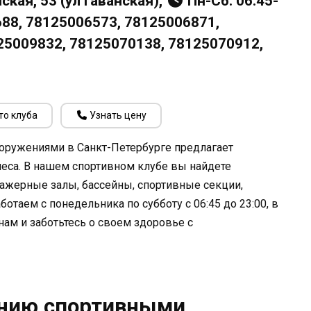
ская, 53 (ул Гаванская),
Пн-Сб: 06:45-
2688, 78125006573, 78125006871,
25009832, 78125070138, 78125070912,
то клуба
Узнать цену
оружениями в Санкт-Петербурге предлагает
неса. В нашем спортивном клубе вы найдете
ажерные залы, бассейны, спортивные секции,
ботаем с понедельника по субботу с 06:45 до 23:00, в
 нам и заботьтесь о своем здоровье с
ению спортивными