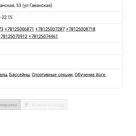
анская, 53 (ул Гаванская)
0-22:15
73
+78125006871
+78125007287
+78125008718
+78125070912
+78125074461
алы
,
Бассейны
,
Спортивные секции
,
Обучение йоге
,
енировка
Больше не пойду