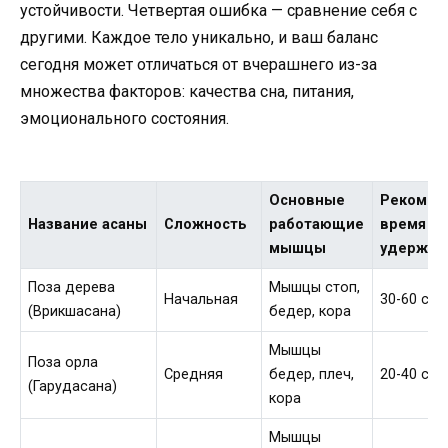
устойчивости. Четвертая ошибка — сравнение себя с
другими. Каждое тело уникально, и ваш баланс
сегодня может отличаться от вчерашнего из-за
множества факторов: качества сна, питания,
эмоционального состояния.
Основные
Рекомен
Название асаны
Сложность
работающие
время
мышцы
удержан
Поза дерева
Мышцы стоп,
Начальная
30-60 сек
(Врикшасана)
бедер, кора
Мышцы
Поза орла
Средняя
бедер, плеч,
20-40 сек
(Гарудасана)
кора
Мышцы