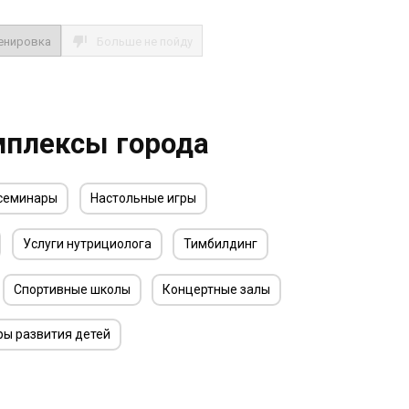
енировка
Больше не пойду
мплексы города
 семинары
Настольные игры
Услуги нутрициолога
Тимбилдинг
Спортивные школы
Концертные залы
ры развития детей