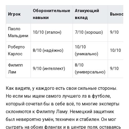
Оборонительные
Атакующий
Игрок
Выносли
навыки
вклад
Паоло
10/10 (эталон)
7/10 (хорошо)
9/10
Мальдини
Роберто
10/10
8/10 (надёжно)
10/10
Карлос
(уникально)
Филипп
8/10
9/10 (интеллект)
9/10
Лам
(универсально)
Как видите, у каждого есть свои сильные стороны.
Но если мы ищем самого лучшего лз в футболе,
который сочетал бы в себе всё, то многие эксперты
склоняются к Филиппу Ламу. Немецкий защитник
был невероятно умён, техничен и стабилен. Он мог
сыграть на обоих флангах и в центре поля, оставаясь