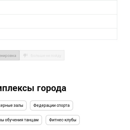
енировка
Больше не пойду
мплексы города
ерные залы
Федерации спорта
ры обучения танцам
Фитнес-клубы