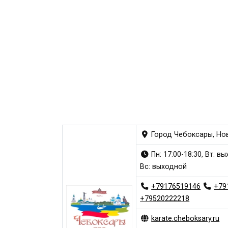
Город Чебоксары, Нов
Пн: 17:00-18:30, Вт: вы
Вс: выходной
+79176519146
+79
+79520222218
karate.cheboksary.ru