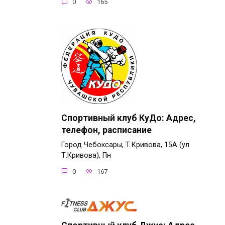
0
165
Спортивный клуб КуДо: Адрес,
телефон, расписание
Город Чебоксары, Т.Кривова, 15А (ул
Т.Кривова), Пн
0
167