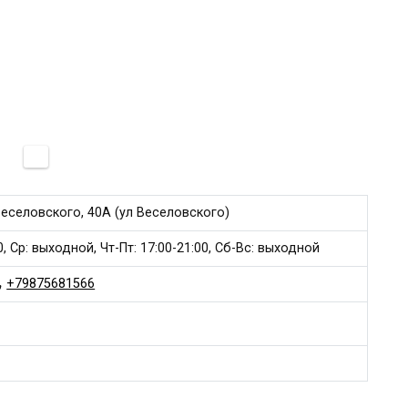
еселовского, 40А (ул Веселовского)
0, Ср: выходной, Чт-Пт: 17:00-21:00, Сб-Вс: выходной
+79875681566