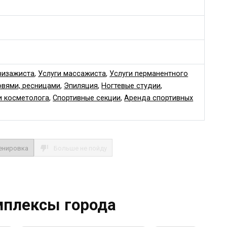
визажиста
,
Услуги массажиста
,
Услуги перманентного
овями, ресницами
,
Эпиляция
,
Ногтевые студии
,
и косметолога
,
Спортивные секции
,
Аренда спортивных
енировка
Больше не пойду
мплексы города