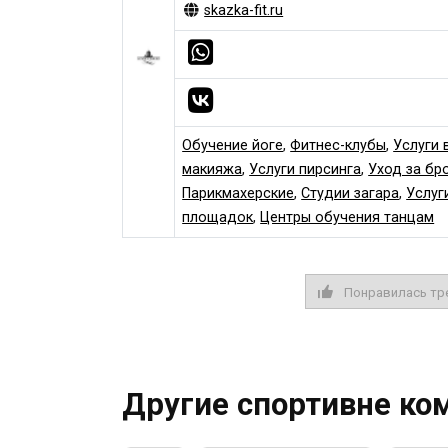
skazka-fit.ru
Обучение йоге
,
Фитнес-клубы
,
Услуги 
макияжа
,
Услуги пирсинга
,
Уход за бр
Парикмахерские
,
Студии загара
,
Услуг
площадок
,
Центры обучения танцам
Понравилась тр
Другие спортивне ко