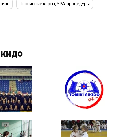
тинг
Теннисные корты, SPA-процедуры
йкидо