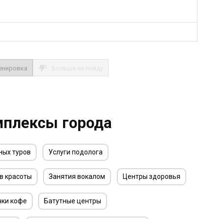
енировка
Больше не пойду
мплексы города
ных туров
Услуги подолога
в красоты
Занятия вокалом
Центры здоровья
чки кофе
Батутные центры