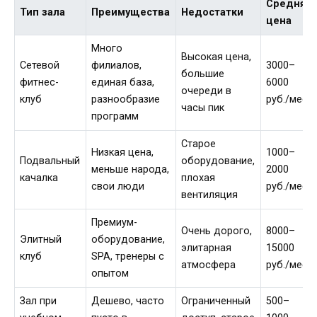
Средняя
Тип зала
Преимущества
Недостатки
цена
Много
Высокая цена,
Сетевой
филиалов,
3000–
большие
фитнес-
единая база,
6000
очереди в
клуб
разнообразие
руб./мес.
часы пик
программ
Старое
Низкая цена,
1000–
Подвальный
оборудование,
меньше народа,
2000
качалка
плохая
свои люди
руб./мес.
вентиляция
Премиум-
Очень дорого,
8000–
Элитный
оборудование,
элитарная
15000
клуб
SPA, тренеры с
атмосфера
руб./мес.
опытом
Зал при
Дешево, часто
Ограниченный
500–