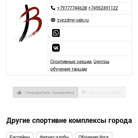
+79777744628
+74952491122
zvezdnyi-vals.ru
Спортивные секции
,
Центры
обучения танцам
Понравилась тренировка
Больше не пойду
Другие спортивне комплексы города
Бассейны
Фитнес-клубы
Обучение йоге